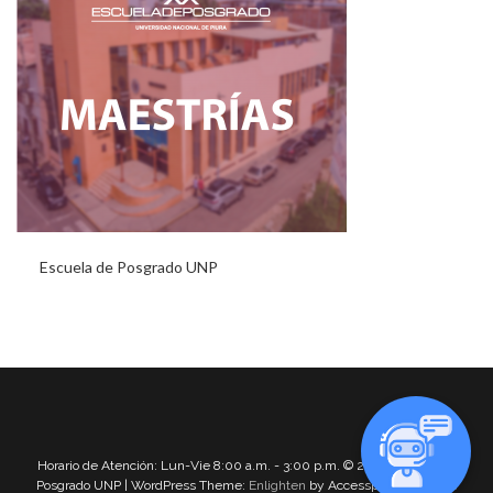
Escuela de Posgrado UNP
Horario de Atención: Lun-Vie 8:00 a.m. - 3:00 p.m. © 2021 Escuela de
Posgrado UNP | WordPress Theme:
Enlighten
by Accesspress Themes