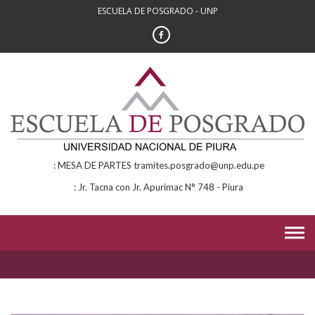
Skip
ESCUELA DE POSGRADO - UNP
to
content
MESA DE PARTES tramites.posgrado@unp.edu.pe
Jr. Tacna con Jr. Apurimac N° 748 - Piura