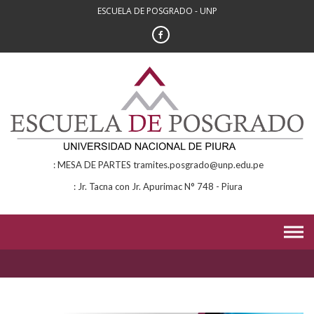
Skip
ESCUELA DE POSGRADO - UNP
to
content
MESA DE PARTES tramites.posgrado@unp.edu.pe
Jr. Tacna con Jr. Apurimac N° 748 - Piura