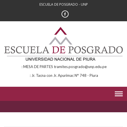
Skip
ESCUELA DE POSGRADO - UNP
to
content
MESA DE PARTES tramites.posgrado@unp.edu.pe
Jr. Tacna con Jr. Apurimac N° 748 - Piura